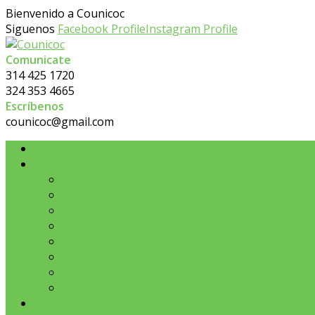
Bienvenido a Counicoc
Siguenos
Facebook Profile
Instagram Profile
Comunicate
314 425 1720
324 353 4665
Escríbenos
counicoc@gmail.com
INICIO
NOSOTROS
Quiénes Somos
Visión – Misión
Objetivos – Estrategias
Concejo de Administración
Nuestro Equipo
Comite
Junta de Vigilancia
Organigrama
PRODUCTOS Y SERVICIOS