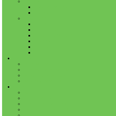
SERVICIOS
Línea de Créditos
Auxilios
CONVENIOS
SALUD
SERVICIOS GES
ENTRETENIMIENTO
TURISMO
PRODUCTOS
SPA
ASOCIADO
Cómo ser Asociado
Quiénes pueden ser Asociados
Beneficios de ser Asociado
Deberes y Derechos
NORMATIVIDAD
Esal
Política de Privacidad
Autorización de Datos
Envíanos tu Autorización
Recomendaciones