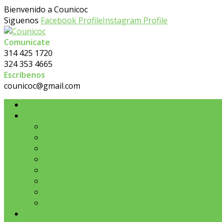
Bienvenido a Counicoc
Siguenos
Facebook Profile
Instagram Profile
Comunicate
314 425 1720
324 353 4665
Escríbenos
counicoc@gmail.com
INICIO
NOSOTROS
Quiénes Somos
Visión – Misión
Objetivos – Estrategias
Concejo de Administración
Nuestro Equipo
Comite
Junta de Vigilancia
Organigrama
PRODUCTOS Y SERVICIOS