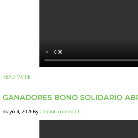
READ MORE
GANADORES BONO SOLIDARIO AB
mayo 4, 2026
By
admin
0 comment