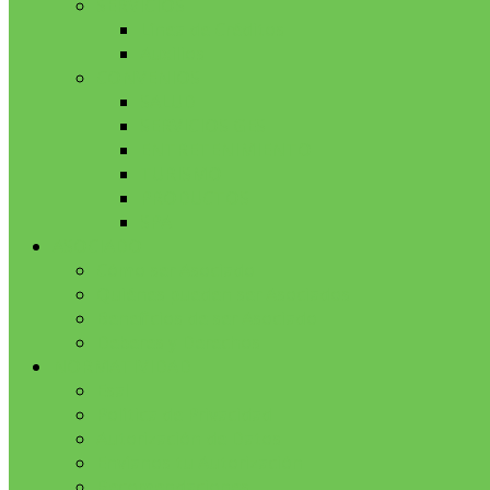
SERVICIOS
Línea de Créditos
Auxilios
CONVENIOS
SALUD
SERVICIOS GES
ENTRETENIMIENTO
TURISMO
PRODUCTOS
SPA
ASOCIADO
Cómo ser Asociado
Quiénes pueden ser Asociados
Beneficios de ser Asociado
Deberes y Derechos
NORMATIVIDAD
Esal
Política de Privacidad
Autorización de Datos
Envíanos tu Autorización
Recomendaciones